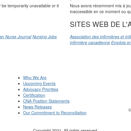
be temporarily unavailable or it
Nous avons récemment mis à jour n
inaccessible en ce moment ou qu’
SITES WEB DE L'A
an Nurse Journal
Nursing Jobs
Association des infirmières et in
infirmière canadienne
Emplois en
Who We Are
Upcoming Events
Advocacy Priorities
Certification
CNA Position Statements
News Releases
©
Our Commitment to Reconciliation
Copyright 2021. All rights reserved.