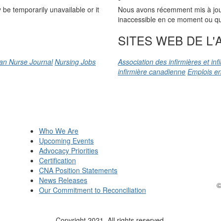
be temporarily unavailable or it
Nous avons récemment mis à jour n
inaccessible en ce moment ou qu’
SITES WEB DE L'A
an Nurse Journal
Nursing Jobs
Association des infirmières et in
infirmière canadienne
Emplois en
Who We Are
Upcoming Events
Advocacy Priorities
Certification
CNA Position Statements
News Releases
©
Our Commitment to Reconciliation
Copyright 2021. All rights reserved.