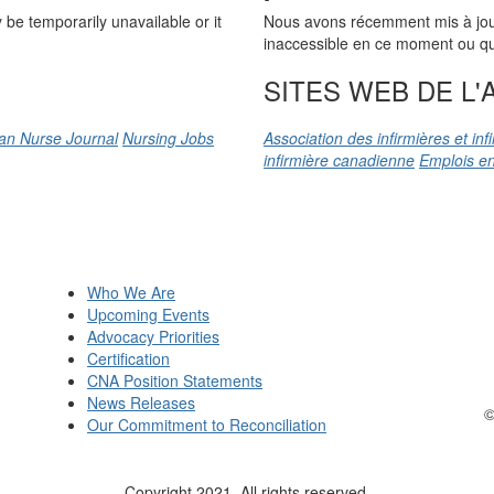
be temporarily unavailable or it
Nous avons récemment mis à jour n
inaccessible en ce moment ou qu’
SITES WEB DE L'A
an Nurse Journal
Nursing Jobs
Association des infirmières et in
infirmière canadienne
Emplois en
Who We Are
Upcoming Events
Advocacy Priorities
Certification
CNA Position Statements
News Releases
©
Our Commitment to Reconciliation
Copyright 2021. All rights reserved.