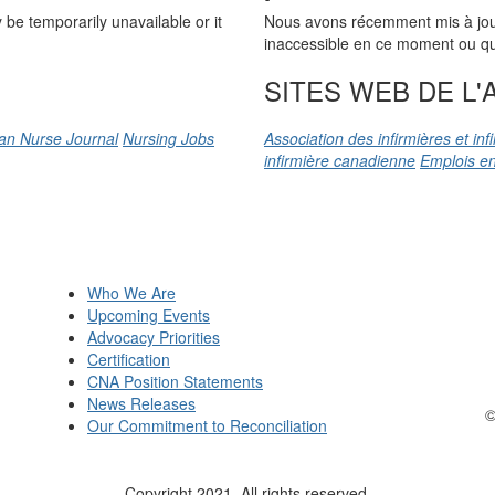
be temporarily unavailable or it
Nous avons récemment mis à jour n
inaccessible en ce moment ou qu’
SITES WEB DE L'A
an Nurse Journal
Nursing Jobs
Association des infirmières et in
infirmière canadienne
Emplois en
Who We Are
Upcoming Events
Advocacy Priorities
Certification
CNA Position Statements
News Releases
©
Our Commitment to Reconciliation
Copyright 2021. All rights reserved.