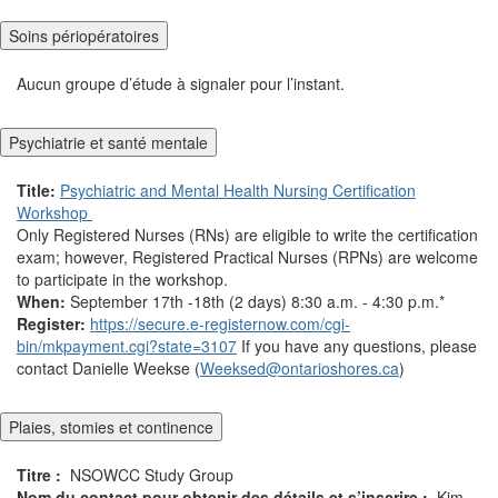
Soins périopératoires
Aucun groupe d’étude à signaler pour l’instant.
Psychiatrie et santé mentale
Title:
Psychiatric and Mental Health Nursing Certification
Workshop
Only Registered Nurses (RNs) are eligible to write the certification
exam; however, Registered Practical Nurses (RPNs) are welcome
to participate in the workshop.
When:
September 17th -18th (2 days) 8:30 a.m. - 4:30 p.m.*
Register:
https://secure.e-registernow.com/cgi-
bin/mkpayment.cgi?state=3107
If you have any questions, please
contact Danielle Weekse (
Weeksed@ontarioshores.ca
)
Plaies, stomies et continence
Titre
:
NSOWCC Study Group
Nom du contact pour obtenir des détails et s’inscrire
:
Kim