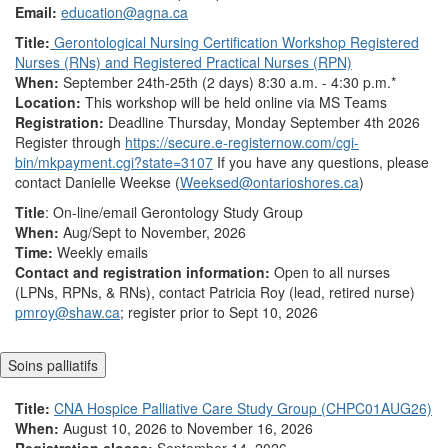
Email:
education@agna.ca
Title:
Gerontological Nursing Certification Workshop Registered
Nurses (RNs) and Registered Practical Nurses (RPN)
When:
September 24th-25th (2 days) 8:30 a.m. - 4:30 p.m.*
Location:
This workshop will be held online via MS Teams
Registration:
Deadline Thursday, Monday September 4th 2026
Register through
https://secure.e-registernow.com/cgi-
bin/mkpayment.cgi?state=3107
If you have any questions, please
contact Danielle Weekse (
Weeksed@ontarioshores.ca
)
Title
: On-line/email Gerontology Study Group
When:
Aug/Sept to November, 2026
Time:
Weekly emails
Contact and registration information:
Open to all nurses
(LPNs, RPNs, & RNs), contact Patricia Roy (lead, retired nurse)
pmroy@shaw.ca
; register prior to Sept 10, 2026
Soins palliatifs
Title:
CNA Hospice Palliative Care Study Group (CHPC01AUG26)
When:
August 10, 2026 to November 16, 2026