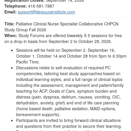
Registration closes:
September 14, 2026
Telephone:
416-581-7887
Email:
support@desouzainstitute.com
Title:
Palliative Clinical Nurse Specialist Collaborative CHPCN
Study Group Fall 2026
When:
Study Forums are offered biweekly X 5 sessions for free
on a drop-in basis from September 2 to October 28, 2026.
Sessions will be held on September 2, September 16,
October 1, October 14 and October 28 from 5pm to 6:30pm
Pacific Time.
Discussions relate to self-evaluation of required PC
competencies, tailoring best study approaches based on
individual learning styles, and a full range of clinical topics
including the assessment, management and patient/family
teaching for ACP, Goals of Care, symptom burden and
distress (pain, dyspnea, delirium, nausea, vomiting, OIC,
dehydration, anxiety, grief) and end of life care planning
(home based death, palliative sedation, MAID options,
bereavement supports).
Participants are invited to bring forward clinical situations
and questions from their practice to secure their learning.