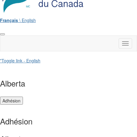
Français
\ English
Toggl
naviga
*Toggle link - English
Alberta
Adhésion
Adhésion