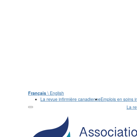
Français
\ English
La revue infirmière canadienne
Emplois en soins in
La re