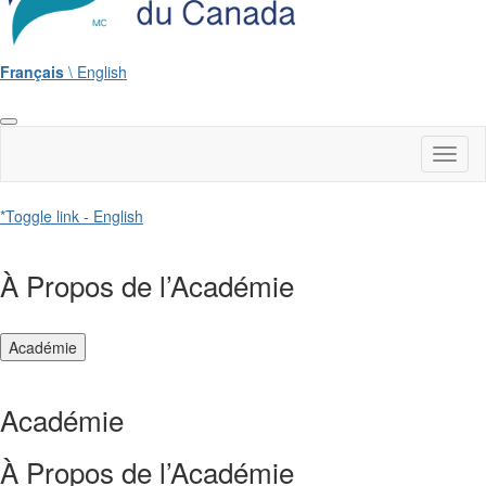
Français
\ English
Toggl
naviga
*Toggle link - English
À Propos de l’Académie
Académie
Académie
À Propos de l’Académie