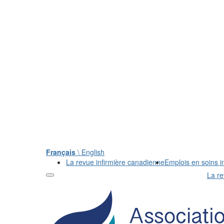
Français
\ English
La revue infirmière canadienne
Emplois en soins in
La re