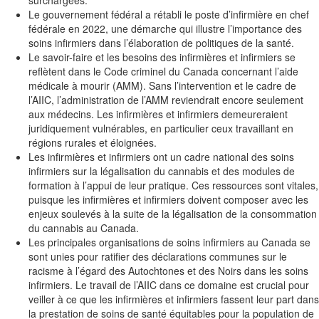
surchargées.
Le gouvernement fédéral a rétabli le poste d’infirmière en chef
fédérale en 2022, une démarche qui illustre l’importance des
soins infirmiers dans l’élaboration de politiques de la santé
.
Le savoir-faire et les besoins des
infirmières et infirmiers
se
reflètent dans le Code criminel du Canada concernant l’aide
médicale à mourir (AMM). Sans l’intervention et le cadre de
l’AIIC, l’administration de l’AMM reviendrait encore seulement
aux médecins. Les
infirmières et infirmiers demeureraient
juridiquement vulnérables
, en particulier ceux travaillant en
régions rurales et éloignées
.
Les
infirmières et infirmiers
ont un cadre national des soins
infirmiers sur la légalisation du cannabis et des modules de
formation à l’appui de leur pratique. Ces ressources sont vitales,
puisque les
infirmières et infirmiers doivent composer avec les
enjeux soulevés
à la suite de la légalisation de la consommation
du cannabis au Canada
.
Les principales organisations de soins infirmiers au Canada se
sont unies pour ratifier des déclarations communes sur le
racisme à l’égard des Autochtones et des Noirs dans les soins
infirmiers. Le travail de l’AIIC dans ce domaine est crucial pour
veiller à ce que les
infirmières et infirmiers fassent leur
part dans
la prestation de soins de santé équitables pour la population de