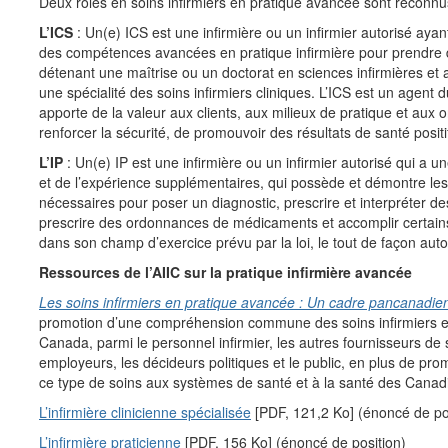
Deux rôles en soins infirmiers en pratique avancée sont reconn
L’ICS
: Un(e) ICS est une infirmière ou un infirmier autorisé aya
des compétences avancées en pratique infirmière pour prendre 
détenant une maîtrise ou un doctorat en sciences infirmières et 
une spécialité des soins infirmiers cliniques. L’ICS est un agent
apporte de la valeur aux clients, aux milieux de pratique et aux 
renforcer la sécurité, de promouvoir des résultats de santé positi
L’IP
: Un(e) IP est une infirmière ou un infirmier autorisé qui a u
et de l’expérience supplémentaires, qui possède et démontre l
nécessaires pour poser un diagnostic, prescrire et interpréter de
prescrire des ordonnances de médicaments et accomplir certain
dans son champ d’exercice prévu par la loi, le tout de façon au
Ressources de l’AIIC sur la pratique infirmière avancée
Les soins infirmiers en pratique avancée : Un cadre pancanadie
promotion d’une compréhension commune des soins infirmiers e
Canada, parmi le personnel infirmier, les autres fournisseurs de 
employeurs, les décideurs politiques et le public, en plus de pro
ce type de soins aux systèmes de santé et à la santé des Canad
L’infirmière clinicienne spécialisée
[PDF, 121,2 Ko] (énoncé de po
L’infirmière praticienne
[PDF, 156 Ko] (énoncé de position)