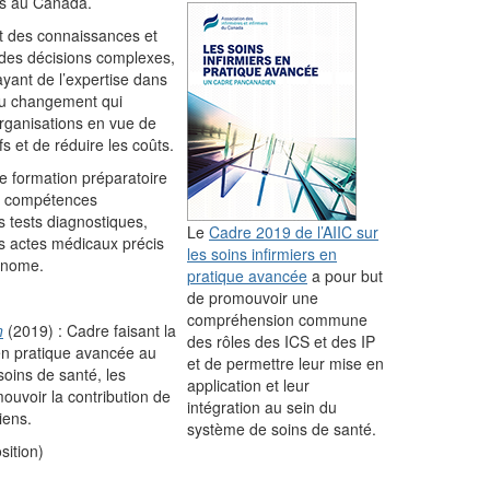
us au Canada.
nt des connaissances et
des décisions complexes,
ayant de l’expertise dans
 du changement qui
organisations en vue de
fs et de réduire les coûts.
ne formation préparatoire
es compétences
s tests diagnostiques,
Le
Cadre 2019 de l’AIIC sur
s actes médicaux précis
les soins infirmiers en
tonome.
pratique avancée
a pour but
de promouvoir une
compréhension commune
n
(2019) : Cadre faisant la
des rôles des ICS et des IP
n pratique avancée au
et de permettre leur mise en
soins de santé, les
application et leur
mouvoir la contribution de
intégration au sein du
iens.
système de soins de santé.
sition)