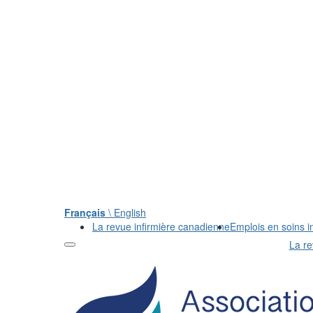
Français
\ English
La revue infirmière canadienne
Emplois en soins in
La re