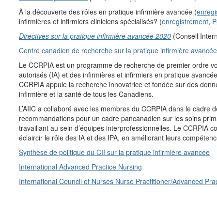
À la découverte des rôles en pratique infirmière avancée (
enregi
infirmières et infirmiers cliniciens spécialisés? (
enregistrement
,
P
Directives sur la pratique infirmière avancée 2020
(Conseil Intern
Centre canadien de recherche sur la pratique infirmière avanc
Le CCRPIA est un programme de recherche de premier ordre voué à
autorisés (IA) et des infirmières et infirmiers en pratique avancé
CCRPIA appuie la recherche innovatrice et fondée sur des donnée
infirmière et la santé de tous les Canadiens.
L’AIIC a collaboré avec les membres du CCRPIA dans le cadre de
recommandations pour un cadre pancanadien sur les soins primair
travaillant au sein d’équipes interprofessionnelles. Le CCRPIA c
éclaircir le rôle des IA et des IPA, en améliorant leurs compéten
Synthèse de politique du CII sur la pratique infirmière avancée
International Advanced Practice Nursing
International Council of Nurses Nurse Practitioner/Advanced Pra