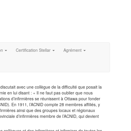
on
Certification Stellar
Agrément
scutait avec une collègue de la difficulté que posait la
e en lui disant : « Il ne faut pas oublier que nous
iations d’infirmières se réunissent à Ottawa pour fonder
CNID). En 1911, l’ACNID compte 28 membres affiliés, y
firmières ainsi que des groupes locaux et régionaux
ovinciale d’infirmières membre de l’ACNID, qui devient
 collègues et des infirmières et infirmiers de toutes les