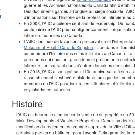
guerre et les Archives nationales du Canada afin d’établir u
r
Des documents gardés à l’origine au siège social de l’AIIC 
r
d’informations sur l’histoire de la profession infirmière au
En 2008, l’AIIC a célébré cent ans de leadership. De nombr
centenaire de l’AIIC pour souligner comment l’organisation
infirmiers autorisés du Canada.
L'AIIC continue de favoriser la préservation et l'interprétat
Museum of Health Care de Kingston
, situé dans le lieu hi
commémore l'histoire des soins infirmiers au Canada. Le mu
personnes qui nous ont précédées et présenter le contexte 
infirmiers, en santé et dans d'autres domaines des soins 
En 2018, l’AIIC a souligné son 110e anniversaire à son a
rassemblement s’est avéré historique, puisque les membre
membres de l’AIIC pour inclure les infirmières et infirmiers a
psychiatriques autorisés.
Histoire
L’AIIC est heureuse d’annoncer la vente de sa propriété du 5
Main Developments et Westdale Properties. Depuis sa décision
modification du règlement de zonage auprès de la Ville d’Otta
certaines parties du bâtiment pour l’avenir. Cela garantira la re