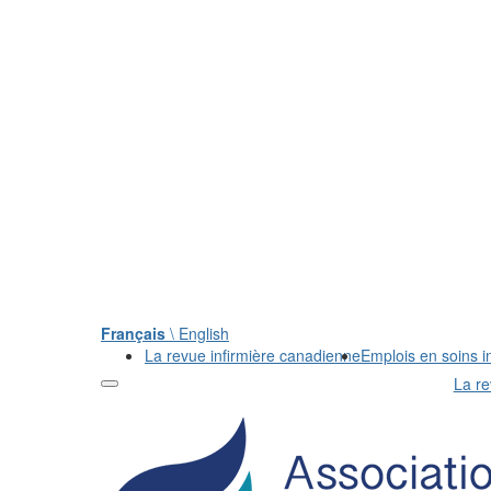
Français
\ English
La revue infirmière canadienne
Emplois en soins in
La re