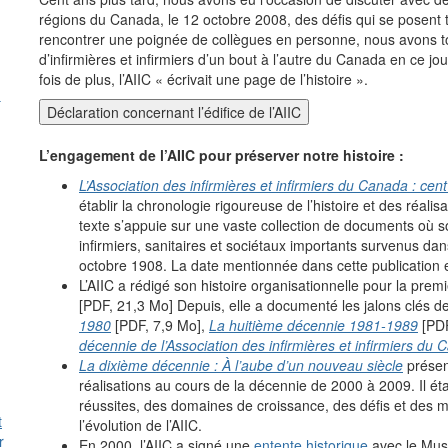
régions du Canada, le 12 octobre 2008, des défis qui se posent to
rencontrer une poignée de collègues en personne, nous avons to
d’infirmières et infirmiers d’un bout à l’autre du Canada en ce jou
fois de plus, l’AIIC « écrivait une page de l’histoire ».
Déclaration concernant l’édifice de l’AIIC
L’engagement de l’AIIC pour préserver notre histoire :
L’Association des infirmières et infirmiers du Canada : cen
établir la chronologie rigoureuse de l’histoire et des réali
texte s’appuie sur une vaste collection de documents où so
infirmiers, sanitaires et sociétaux importants survenus dan
octobre 1908. La date mentionnée dans cette publication 
L’AIIC a rédigé son histoire organisationnelle pour la prem
[PDF, 21,3 Mo] Depuis, elle a documenté les jalons clés d
1980
[PDF, 7,9 Mo],
La huitième décennie 1981-1989
[PDF
décennie de l’Association des infirmières et infirmiers du
La dixième décennie : À l’aube d’un nouveau siècle
présent
réalisations au cours de la décennie de 2000 à 2009. Il étab
réussites, des domaines de croissance, des défis et des m
t
l’évolution de l’AIIC.
r
En 2000, l’AIIC a signé une
entente historique
avec le Musé