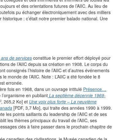
ujours et des orientations futures de l’AIIC. Au lieu de
utefois pu échanger électroniquement avec des milliers
r historique : c’était notre premier balado national. Une
t ans de services
constitue le premier effort déployé pour
sations de l’AIIC depuis sa création en 1908. Le corps du
nt consignés l’histoire de l’AIIC et d’autres événements
s le monde de l’AIIC. Note : L’AIIC a été fondée le 8
est erronée.
ière fois en 1968, dans un ouvrage intitulé
Présence…
e l’organisme en publiant
La septième décennie 1969-
, 265,2 Ko] et
Une voix plus forte – La neuvième
 Canada
[PDF, 3,7 Mo], qui traite des années 1990 à 1999.
e les points saillants du leadership de l’AIIC et de ses
lit les thèmes principaux du travail de l’AIIC, ses
essages clés à faire passer dans le prochain chapitre de
e canadien des civilisations, le Musée canadien de la