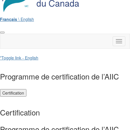
Français
\ English
Toggl
naviga
*Toggle link - English
Programme de certification de l’AIIC
Certification
Certification
Programme de certification de l’AIIC