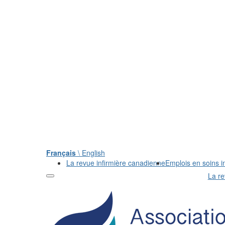
Français
\ English
La revue infirmière canadienne
Emplois en soins in
La re