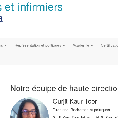
rs
Représentation et politiques
Académie
Certificati
Notre équipe de haute directi
Gurjit Kaur Toor
Directrice, Recherche et politiques
Gurjit Kaur Toor, inf. aut., M. S. Pub., 