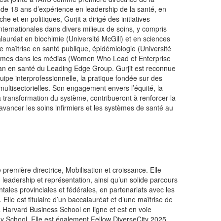
 de 18 ans d’expérience en leadership de la santé, en
he et en politiques, Gurjit a dirigé des initiatives
internationales dans divers milieux de soins, y compris
auréat en biochimie (Université McGill) et en sciences
ne maîtrise en santé publique, épidémiologie (Université
 femmes dans les médias (Women Who Lead et Enterprise
 Lean en santé du Leading Edge Group. Gurjit est reconnue
uipe interprofessionnelle, la pratique fondée sur des
ultisectorielles. Son engagement envers l’équité, la
la transformation du système, contribueront à renforcer la
t avancer les soins infirmiers et les systèmes de santé au
de première directrice, Mobilisation et croissance. Elle
leadership et représentation, ainsi qu’un solide parcours
tales provinciales et fédérales, en partenariats avec les
 Elle est titulaire d’un baccalauréat et d’une maîtrise de
la Harvard Business School en ligne et est en voie
y School. Elle est également Fellow DiverseCity 2025