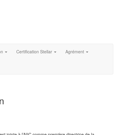
on
Certification Stellar
Agrément
on
s’est jointe à l’AIIC comme première directrice de la