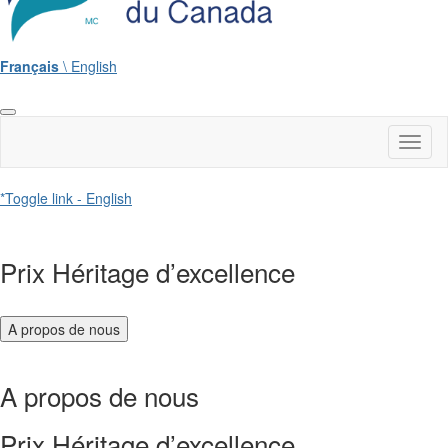
Français
\ English
Toggl
naviga
*Toggle link - English
Prix Héritage d’excellence
A propos de nous
A propos de nous
Prix Héritage d’excellence