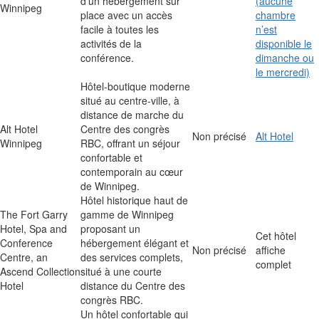
d’un hébergement sur
(aucune
Winnipeg
place avec un accès
chambre
facile à toutes les
n’est
activités de la
disponible le
conférence.
dimanche ou
le mercredi)
Hôtel-boutique moderne
situé au centre-ville, à
distance de marche du
Alt Hotel
Centre des congrès
Non précisé
Alt Hotel
Winnipeg
RBC, offrant un séjour
confortable et
contemporain au cœur
de Winnipeg.
Hôtel historique haut de
The Fort Garry
gamme de Winnipeg
Hotel, Spa and
proposant un
Cet hôtel
Conference
hébergement élégant et
Non précisé
affiche
Centre, an
des services complets,
complet
Ascend Collection
situé à une courte
Hotel
distance du Centre des
congrès RBC.
Un hôtel confortable qui