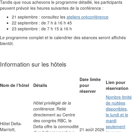
Tandis que nous achevons le programme détaillé, les participants
peuvent prévoir les heures suivantes de la conférence :
21 septembre : consultez les
ateliers préconférence
22 septembre : de 7 h à 16 h 45
23 septembre : de 7 h 15 à 16 h
Le programme complet et le calendrier des séances seront affichés
bientôt.
Information sur les hôtels
Date limite
Lien pour
Nom de l’hôtel
Détails
pour
réservation
réserver
Nombre limité
Hôtel privilégié de la
de nuitées
conférence.
Relié
disponibles,
directement au Centre
le lundi et le
des congrès RBC, le
mardi
Hôtel Delta-
Delta offre la commodité
seulement
Marriott,
21 août 2026