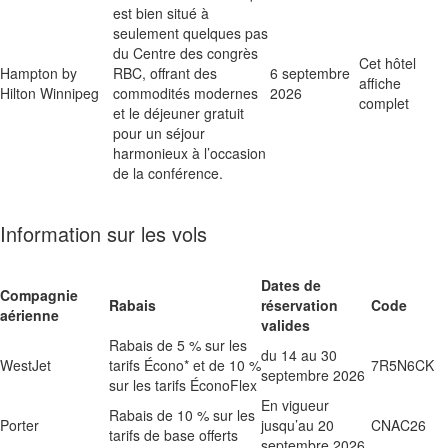
est bien situé à
seulement quelques pas
du Centre des congrès
Cet hôtel
Hampton by
RBC, offrant des
6 septembre
affiche
Hilton Winnipeg
commodités modernes
2026
complet
et le déjeuner gratuit
pour un séjour
harmonieux à l’occasion
de la conférence.
Information sur les vols
Dates de
Compagnie
Rabais
réservation
Code
aérienne
valides
Rabais de 5 % sur les
du 14 au 30
WestJet
tarifs Écono* et de 10 %
7R5N6CK
septembre 2026
sur les tarifs ÉconoFlex
En vigueur
Rabais de 10 % sur les
Porter
jusqu’au 20
CNAC26
tarifs de base offerts
septembre 2026